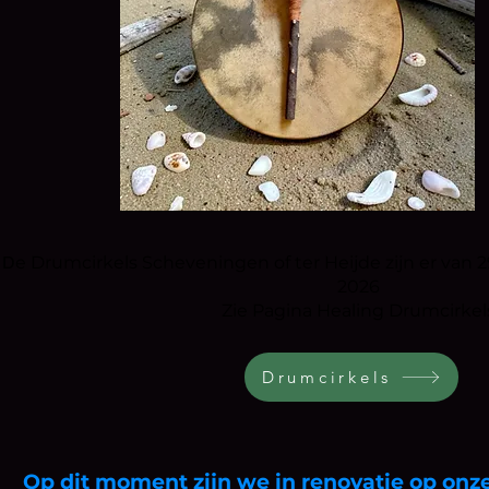
D
e Drumcirkels Scheveningen of ter Heijde zijn er van
2026
Zie Pagina Healing Drumcirkel
Drumcirkels
Op dit moment zijn we in renovatie op onze