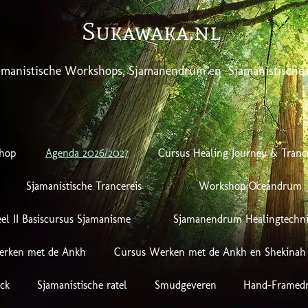
Sukawaka.nl
amanistische Workshops, Sjamanendrum en Sjamanistische 
hop
Agenda 2026/2027
Cursus Healing Journey & Tranc
Sjamanistische Trancereis
Workshop Oceandrum
el II Basiscursus Sjamanisme
Sjamanendrum Healingtechn
erken met de Ankh
Cursus Werken met de Ankh en Shekinah
ick
Sjamanistische ratel
Smudgeveren
Hand-Framed