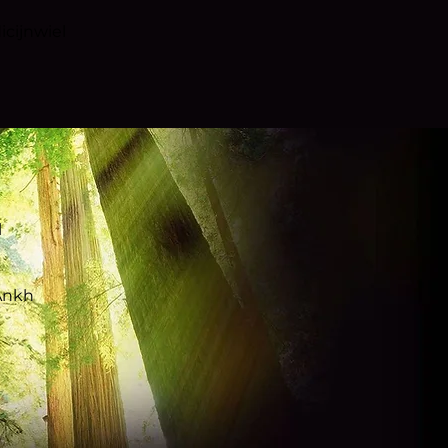
cijnwiel
l
Ankh