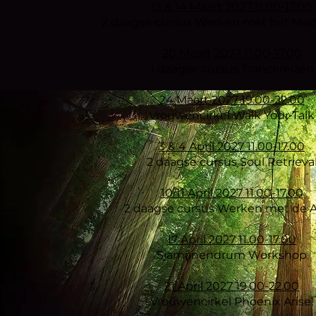
13 & 14 Maart 2027 11.00-17.00
2 daagse cursus Werken met het Medi
20 Maart 2027 11.00-17.00
1 daagse cursus Trancereizen
24 Maart 2027 19.00-22.00
Vrouwencirkel Walk Your Talk
3 & 4 April 2027 11.00-17.00
2 daagse cursus Soul Retrieva
10/11 April 2027 11.00-17.00
2 daagse cursus Werken met de 
17 April 2027 11.00-17.00
Sjamanendrum Workshop
21 April 2027 19.00-22.00
Vrouwencirkel Phoenix Arise!