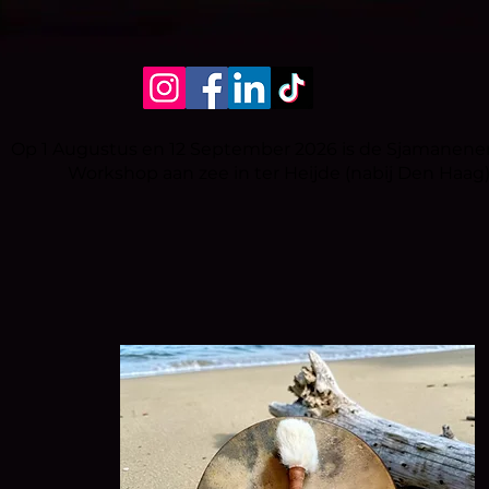
Op 1 Augustus en 12 September 2026 is de Sjamanen
Workshop aan zee in ter Heijde (nabij Den Haag