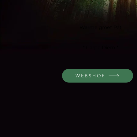
Warme groet Pat
* Carpe Diem *
WEBSHOP