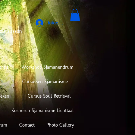
Inloggen
cursussen
ereis
Workshop Sjamanendrum
Cursussen Sjamanisme
ieken
Cursus Soul Retrieval
Kosmisch Sjamanisme Lichttaal
rum
Contact
Photo Gallery