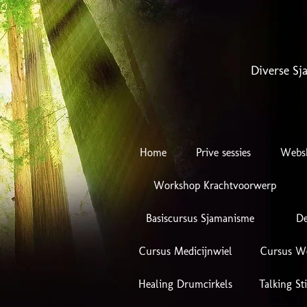
Diverse Sj
Home
Prive sessies
Webs
Workshop Krachtvoorwerp
Basiscursus Sjamanisme
De
Cursus Medicijnwiel
Cursus W
Healing Drumcirkels
Talking St