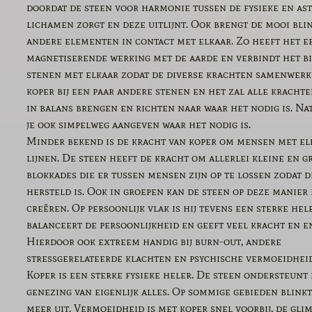
doordat de steen voor harmonie tussen de fysieke en as
lichamen zorgt en deze uitlijnt. Ook brengt de mooi bli
andere elementen in contact met elkaar. Zo heeft het e
magnetiserende werking met de aarde en verbindt het b
stenen met elkaar zodat de diverse krachten samenwerk
koper bij een paar andere stenen en het zal alle kracht
in balans brengen en richten naar waar het nodig is. Na
je ook simpelweg aangeven waar het nodig is.
Minder bekend is de kracht van koper om mensen met elk
lijnen. De steen heeft de kracht om allerlei kleine en g
blokkades die er tussen mensen zijn op te lossen zodat 
hersteld is. Ook in groepen kan de steen op deze manier
creëren. Op persoonlijk vlak is hij tevens een sterke hele
balanceert de persoonlijkheid en geeft veel kracht en e
Hierdoor ook extreem handig bij burn-out, andere
stressgerelateerde klachten en psychische vermoeidheid
Koper is een sterke fysieke heler. De steen ondersteunt 
genezing van eigenlijk alles. Op sommige gebieden blink
meer uit. Vermoeidheid is met koper snel voorbij, de gl