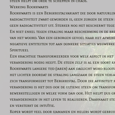
steen helpt om orde te scheppen in chaos.
Werking Rookkwarts
Rookkwarts is een Bergkristalvariant die door natuurlij
radioactiviteit zwart geworden is, geen zorgen de steen 
geen radioactiviteit uit. Sterker nog het beschermt tege
En niet enkel tegen straling maar bescherming in de br
van het woord. Van een geborgen gevoel naar het afwer
negatieve entiteiten tot aan donkere situaties wegwerke
Spiritueel
Een krachtige transformeerder voor welk aspect in het
verandering nodig heeft. De steen zelf is al een soort 
Rookkwarts langere tijd (jaren) aan daglicht word bloo
het lichter doordat de straling langzaam de steen verla
zich transformeert tot Bergkristal. Door die affiniteit 
verandering is het dus ook de ultieme steen om transfor
bewerkstelligen in welke vorm dan ook. Het helpt dus g
veranderingen in het leven te realiseren. Daarnaast st
en versterkt de intuïtie.
Koper wordt veel door sjamanen en helers wordt gebruik