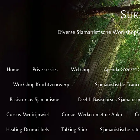
Suk
Diverse Sjamanistische Workshops
Home
Prive sessies
Webshop
Agenda 2026/202
Workshop Krachtvoorwerp
Sjamanistische Trance
Basiscursus Sjamanisme
Deel II Basiscursus Sjamanis
Cursus Medicijnwiel
Cursus Werken met de Ankh
Cu
Healing Drumcirkels
Talking Stick
Sjamanistische rate