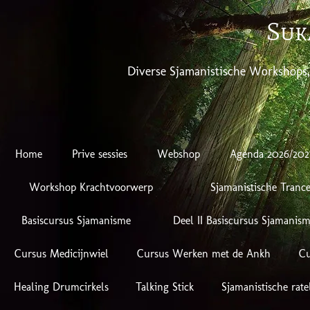
Suk
Diverse Sjamanistische Workshops
Home
Prive sessies
Webshop
Agenda 2026/202
Workshop Krachtvoorwerp
Sjamanistische Trance
Basiscursus Sjamanisme
Deel II Basiscursus Sjamanis
Cursus Medicijnwiel
Cursus Werken met de Ankh
Cu
Healing Drumcirkels
Talking Stick
Sjamanistische rate