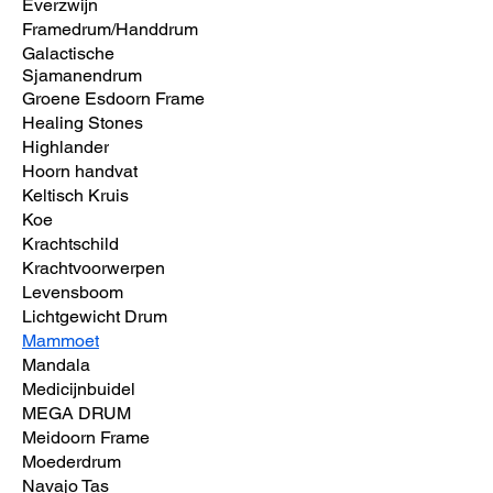
Everzwijn
Framedrum/Handdrum
Galactische
Sjamanendrum
Groene Esdoorn Frame
Healing Stones
Highlander
Hoorn handvat
Keltisch Kruis
Koe
Krachtschild
Krachtvoorwerpen
Levensboom
Lichtgewicht Drum
Mammoet
Mandala
Medicijnbuidel
MEGA DRUM
Meidoorn Frame
Moederdrum
Navajo Tas