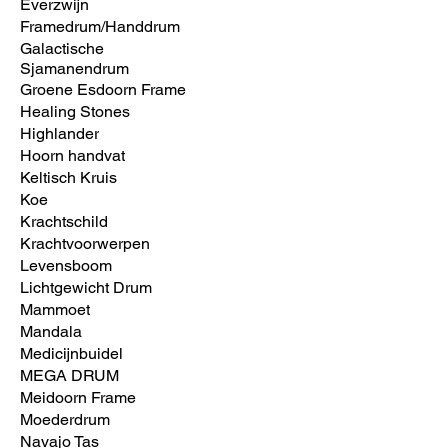
Everzwijn
Framedrum/Handdrum
Galactische
Sjamanendrum
Groene Esdoorn Frame
Healing Stones
Highlander
Hoorn handvat
Keltisch Kruis
Koe
Krachtschild
Krachtvoorwerpen
Levensboom
Lichtgewicht Drum
Mammoet
Mandala
Medicijnbuidel
MEGA DRUM
Meidoorn Frame
Moederdrum
Navajo Tas